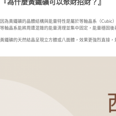
『為什麼黃鐵礦可以聚財招財？』
因為黃鐵礦的晶體結構與能量特性是屬於等軸晶系（Cubi
等軸晶系能將周遭混雜的能量清理並集中固定，能量穩固後
黃鐵礦的天然結晶呈現立方體或八面體，效果更強烈直接，