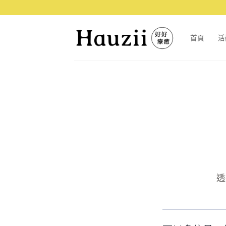
首頁
活
透