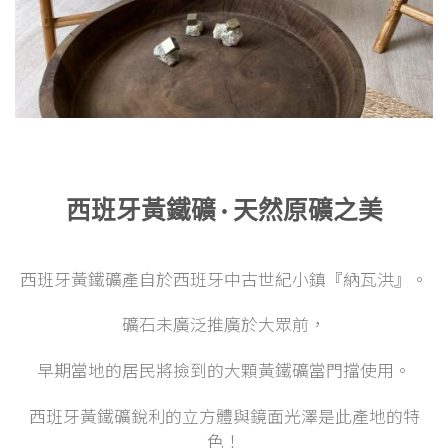
西班牙黃鐵礦 · 天然原礦之美
西班牙黃鐵礦產自於西班牙中古世紀小鎮『納瓦洪』。
礦石未廣泛推廣於大眾前，
早期當地的居民將撿到的大顆黃鐵礦當門擋使用。
西班牙黃鐵礦銳利的立方體與鏡面光澤是此產地的特
色！