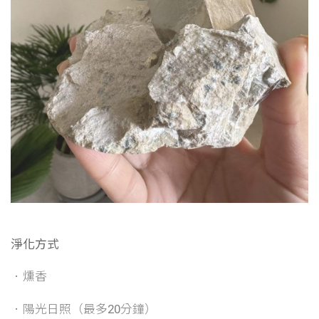
淨化方式
．燻香
．陽光日照（最多20分鐘）