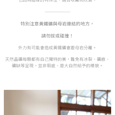
特別注意黃鐵礦與母岩連結的地方，
請勿拔或碰撞！
外力有可能會造成黃鐵礦會跟母岩分離。
天然晶礦每顆都有自己獨特的美，難免有冰裂、礦痕、
礦缺等呈現，並非瑕疵、是大自然給予的樣貌。