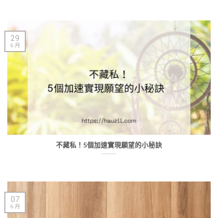
29
6 月
不藏私！5個加速實現願望的小秘訣
07
6 月