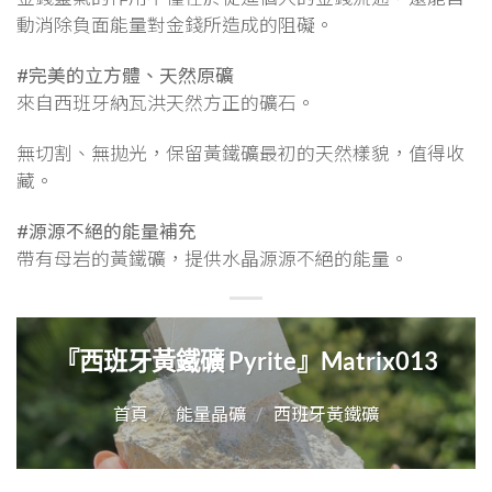
動消除負面能量對金錢所造成的阻礙。
#完美的立方體、天然原礦
來自西班牙納瓦洪天然方正的礦石。
無切割、無拋光，保留黃鐵礦最初的天然樣貌，值得收
藏。
#源源不絕的能量補充
帶有母岩的黃鐵礦，提供水晶源源不絕的能量。
『西班牙黃鐵礦 Pyrite』Matrix013
首頁
/
能量晶礦
/
西班牙黃鐵礦