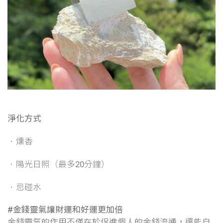
淨化方式
．燻香
．陽光日照（最多20分鐘）
．忌碰水
#金錢靈氣讓財運和好運更加倍
金錢靈氣的作用不僅在於促進個人的金錢流通，還能自