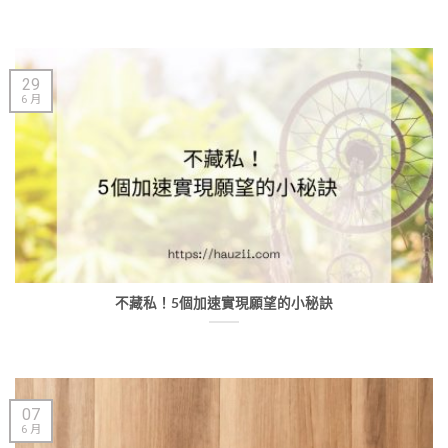
29
6 月
不藏私！5個加速實現願望的小秘訣
07
6 月