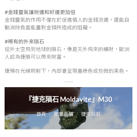
#金錢靈氣讓財運和好運更加倍
金錢靈氣的作用不僅在於促進個人的金錢流通，還能自
動消除負面能量對金錢所造成的阻礙。
#稀有的外來隕石
從外太空飛到地球的隕石，像是天外飛來的橫財，歐洲
人認為捷隕可以帶來財富。
捷殞在光線照射下，內部會呈現墨綠色或些微的黑色。
『捷克隕石 Moldavite』M30
首頁
/
能量晶礦
/
捷克隕石