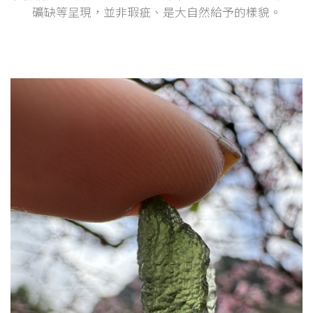
礦缺等呈現，並非瑕疵、是大自然給予的樣貌。