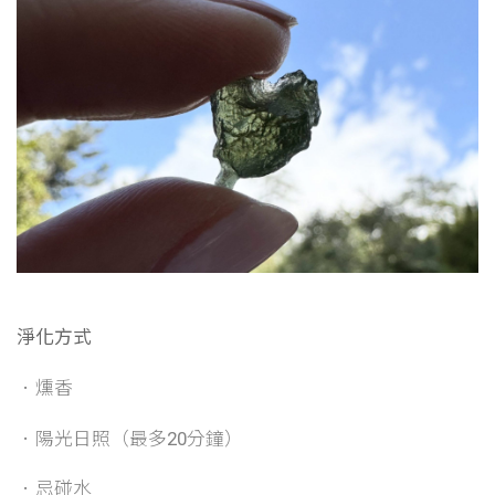
淨化方式
．燻香
．陽光日照（最多20分鐘）
．忌碰水