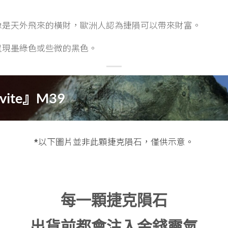
像是天外飛來的橫財，歐洲人認為捷隕可以帶來財富。
呈現墨綠色或些微的黑色。
vite』M39
*以下圖片並非此顆捷克隕石，僅供示意。
每一顆捷克隕石
出貨前都會注入金錢靈氣