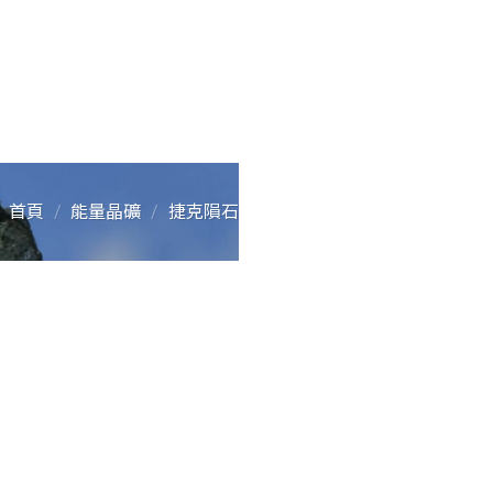
首頁
/
能量晶礦
/
捷克隕石