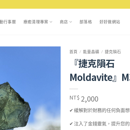
動行事曆
療癒清理專案
商店
部落格
好好做網站
首頁
/
能量晶礦
/
捷克隕石
『捷克隕石
Moldavite』M
NT$
2,000
✔ 緩解對於財務的任何負面
✔ 注入了金錢靈氣，提升您