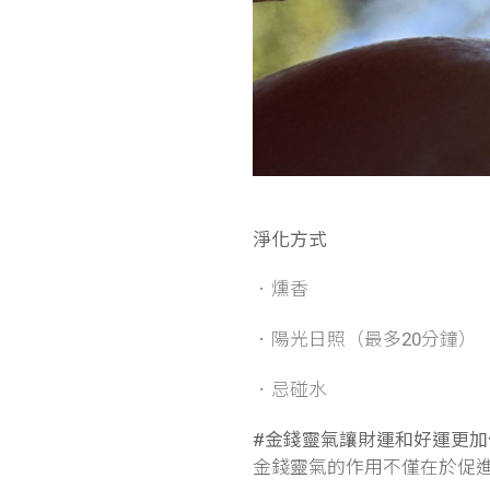
淨化方式
．燻香
．陽光日照（最多20分鐘）
．忌碰水
#金錢靈氣讓財運和好運更加
金錢靈氣的作用不僅在於促