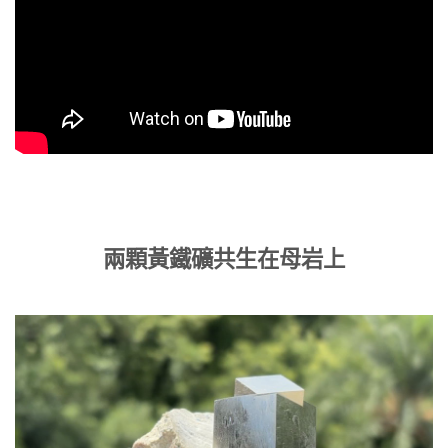
兩顆黃鐵礦共生在母岩上