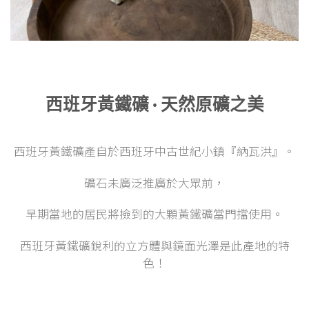
西班牙黃鐵礦 · 天然原礦之美
西班牙黃鐵礦產自於西班牙中古世紀小鎮『納瓦洪』。
礦石未廣泛推廣於大眾前，
早期當地的居民將撿到的大顆黃鐵礦當門擋使用。
西班牙黃鐵礦銳利的立方體與鏡面光澤是此產地的特
色！