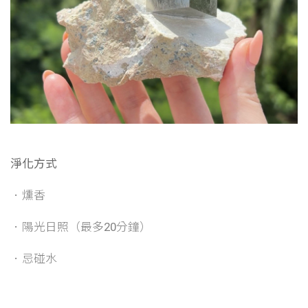
淨化方式
．燻香
．陽光日照（最多20分鐘）
．忌碰水