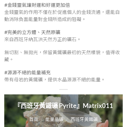
#金錢靈氣讓財運和好運更加倍
金錢靈氣的作用不僅在於促進個人的金錢流通，還能自
動消除負面能量對金錢所造成的阻礙。
#完美的立方體、天然原礦
來自西班牙納瓦洪天然方正的礦石。
無切割、無拋光，保留黃鐵礦最初的天然樣貌，值得收
藏。
#源源不絕的能量補充
帶有母岩的黃鐵礦，提供水晶源源不絕的能量。
『西班牙黃鐵礦 Pyrite』Matrix011
首頁
/
能量晶礦
/
西班牙黃鐵礦